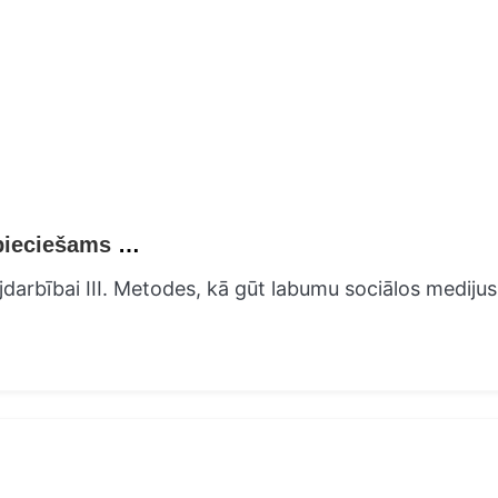
Sociālie mediji Mūsdienīga komerciāla nepieciešams priekšmeta materiāls
mējdarbībai III. Metodes, kā gūt labumu sociālos medijus