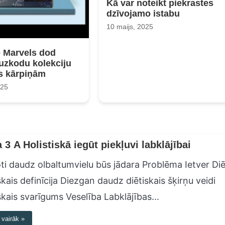
Kā var noteikt piekrastes
dzīvojamo istabu
10 maijs, 2025
 Marvels dod
 uzkodu kolekciju
s kārpiņām
025
a 3 A Holistiskā iegūt piekļuvi labklājībai
oti daudz olbaltumvielu būs jādara Problēma Ietver Di
skais definīcija Diezgan daudz diētiskais šķirņu veidi
skais svarīgums Veselība Labklājības...
 vairāk »