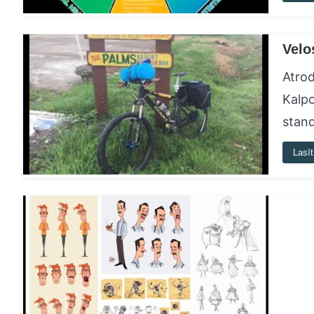
Velo
Atrod
Kalpo
stand
Lasīt