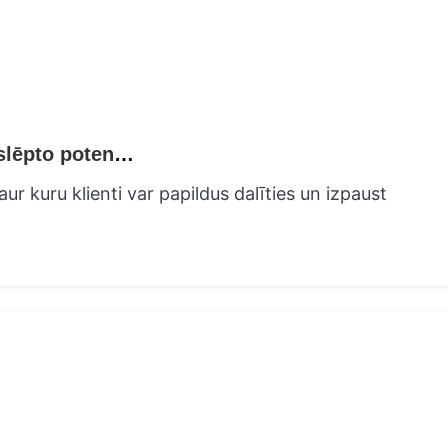
Pin-to-Win Atklājiet Pinterest pārdošanas slēpto potenciālu
ur kuru klienti var papildus dalīties un izpaust