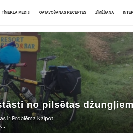
TĪMEKĻA MEDIJI
GATAVOŠANAS RECEPTES
ZĪMĒŠANA
INTE
šu unikālu personību veido
t piekļuvi labklājībai
stāsti no pilsētas džungļie
ā daži multfilmu varoņu
dibināšanaV.…