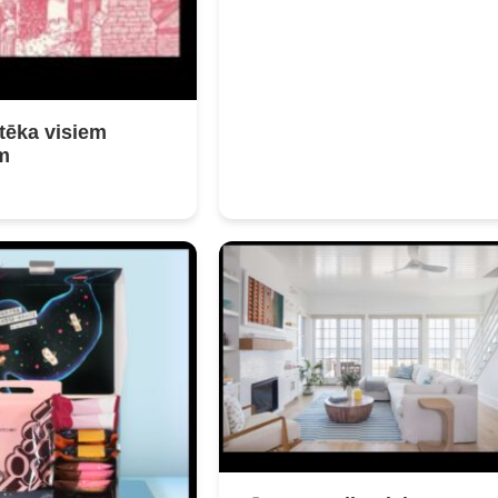
otēka visiem
m