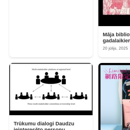
Māja bibli
gadalaikie
20 jūlijs, 2025
Trūkumu dialogi Daudzu
ieinteresēto personu