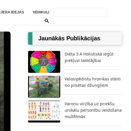
RJERA IDEJAS
VEHIKULI
Jaunākās Publikācijas
Diēta 3 A Holistiskā iegūt
piekļuvi labklājībai
Velosipēdistu hronikas stāsti
no pilsētas džungļiem
šana
m
Varoņu virzība uz priekšu
unikālu personību veidošana
multfilmās