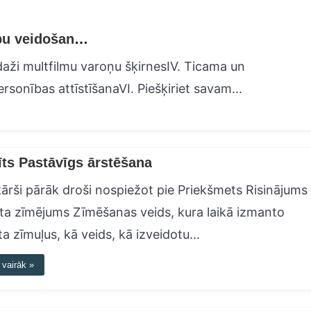
Varoņu virzība uz priekšu unikālu personību veidošana multfilmās
 daži multfilmu varoņu šķirnesIV. Ticama un
onības attīstīšanaVI. Piešķiriet savam...
īts Pastāvīgs ārstēšana
ārši pārāk droši nospiežot pie Priekšmets Risinājums
ta zīmējums Zīmēšanas veids, kura laikā izmanto
ta zīmuļus, kā veids, kā izveidotu...
 vairāk »