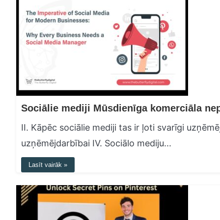
II. Kāpēc sociālie mediji tas ir ļoti svarīgi uzņē
uzņēmējdarbībai IV. Sociālo mediju...
Lasīt vairāk »