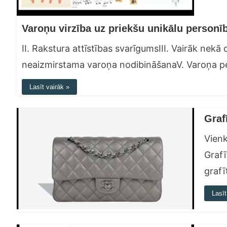
II. Rakstura attīstības svarīgumsIII. Vairāk nekā
neaizmirstama varoņa nodibināšanaV. Varoņa pers
Lasīt vairāk »
Graf
Vienk
Grafī
grafī
Lasīt