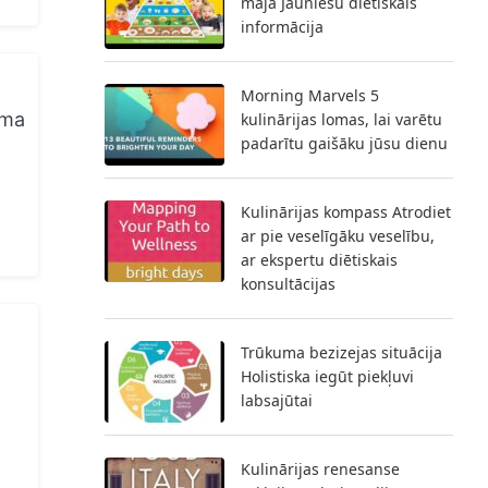
māja Jauniešu diētiskais
informācija
Morning Marvels 5
ēma
kulinārijas lomas, lai varētu
padarītu gaišāku jūsu dienu
Kulinārijas kompass Atrodiet
ar pie veselīgāku veselību,
ar ekspertu diētiskais
konsultācijas
Trūkuma bezizejas situācija
Holistiska iegūt piekļuvi
labsajūtai
Kulinārijas renesanse