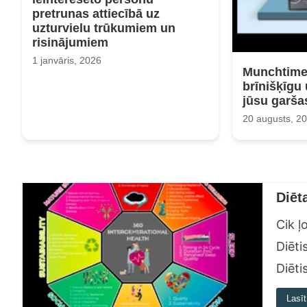
pretrunas attiecībā uz
uzturvielu trūkumiem un
risinājumiem
1 janvāris, 2026
Munchtime
brīnišķīgu
jūsu garša
20 augusts, 2
Diēt
Cik ļ
Diēti
Diēti
Lasīt