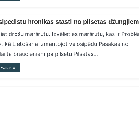
sipēdistu hronikas stāsti no pilsētas džungļiem
iet drošu maršrutu. Izvēlieties maršrutu, kas ir Probl
t kā Lietošana izmantojot velosipēdu Pasakas no
arta braucieniem pa pilsētu Pilsētas...
 vairāk »