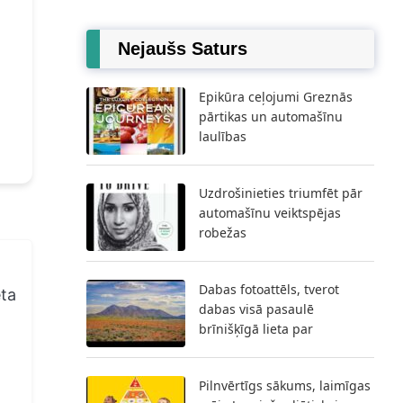
Nejaušs Saturs
Epikūra ceļojumi Greznās
pārtikas un automašīnu
laulības
Uzdrošinieties triumfēt pār
automašīnu veiktspējas
robežas
Dabas fotoattēls, tverot
ēta
dabas visā pasaulē
brīnišķīgā lieta par
Pilnvērtīgs sākums, laimīgas